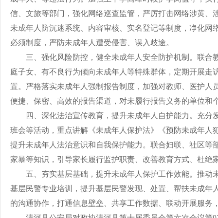
信、文旅等部门，强化网络巡查监管，严厉打击网络涉黄、
未成年人防沉迷系统、内容审核、实名登记等制度，净化网
必须制度，严防未成年人遭受侵害、误入歧途。
三、
强化风险防控，健全未成年人安全防护机制
。
联合
庭子女、有不良行为倾向未成年人等特殊群体，定期开展走
置。严格落实未成年人强制报告制度，加强对教师、医护人
便捷、保密、高效的报告渠道，对未履行报告义务的单位和
四、
深化法治宣传教育，提升未成年人自护能力
。
充分
班会等活动，重点讲解《未成年人保护法》《预防未成年人
提升未成年人法治意识和自我保护能力。联合妇联、社区等
家暴等知识，引导家长履行监护职责、改善教育方式、杜绝
五、
夯实基层基础，提升未成年人保护工作效能
。
推动
基层民警专业培训，提升基层民警发现、处置、帮扶未成年
的沟通协作，打通信息壁垒、共享工作数据、联动开展服务
清河县公安局对政协清河县第十届委员会第六次会议第92号