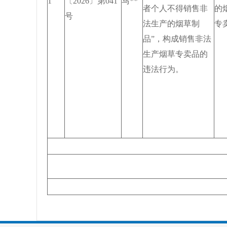
1
〔2026〕第041
马**
者个人不得销售非
的
号
法生产的烟草制
专
品”，构成销售非法
生产烟草专卖品的
违法行为。
公示日期截止：2