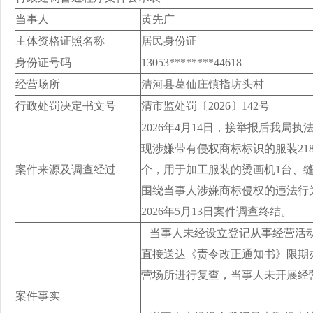
当事人
黄先广
主体资格证照名称
居民身份证
身份证号码
13053********44618
经营场所
清河县葛仙庄镇指坊头村
行政处罚决定书文号
清市监处罚〔2026〕142号
2026年4月14日，接举报后我
现涉嫌带有侵权商标标识的服装218件
案件来源及调查经过
个，用于加工服装的烫画机1台、
围绕当事人涉嫌商标侵权的违法行
2026年5月13日案件调查终结。
当事人未经设立登记从事经营活动,
直接送达《责令改正通知书》限期办
营场所进行复查，当事人未开展经
案件事实