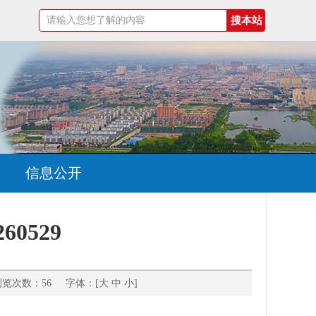
信息公开
0529
览次数：56 字体：[
大
中
小
]