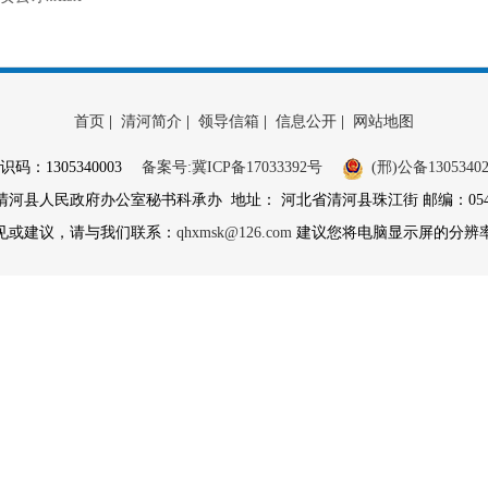
首页
|
清河简介
|
领导信箱
|
信息公开
|
网站地图
识码：1305340003
备案号:冀ICP备17033392号
(邢)公备13053402
县人民政府办公室秘书科承办 地址： 河北省清河县珠江街 邮编：054800 
见或建议，请与我们联系：
qhxmsk@126.com
建议您将电脑显示屏的分辨率调