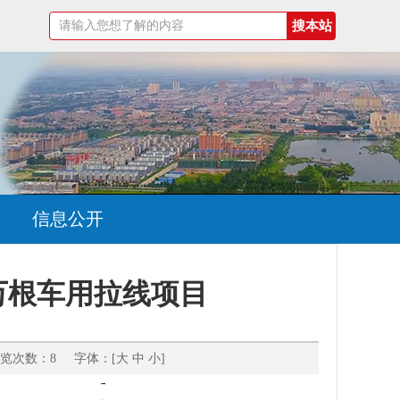
信息公开
 万根车用拉线项目
览次数：8 字体：[
大
中
小
]