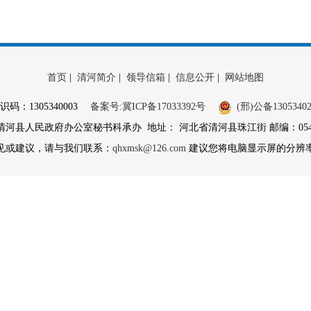
首页
|
清河简介
|
领导信箱
|
信息公开
|
网站地图
识码：1305340003
备案号:冀ICP备17033392号
(邢)公备13053402
县人民政府办公室秘书科承办 地址： 河北省清河县珠江街 邮编：054800 
见或建议，请与我们联系：
qhxmsk@126.com
建议您将电脑显示屏的分辨率调