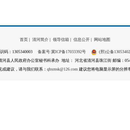
首页
|
清河简介
|
领导信箱
|
信息公开
|
网站地图
识码：1305340003
备案号:冀ICP备17033392号
(邢)公备13053402
县人民政府办公室秘书科承办 地址： 河北省清河县珠江街 邮编：054800 
见或建议，请与我们联系：
qhxmsk@126.com
建议您将电脑显示屏的分辨率调