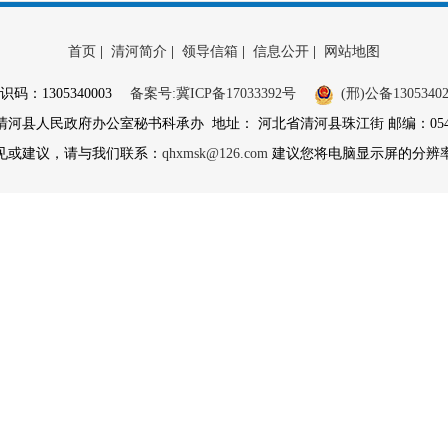
首页
|
清河简介
|
领导信箱
|
信息公开
|
网站地图
识码：1305340003
备案号:冀ICP备17033392号
(邢)公备13053402
县人民政府办公室秘书科承办 地址： 河北省清河县珠江街 邮编：054800 
见或建议，请与我们联系：
qhxmsk@126.com
建议您将电脑显示屏的分辨率调