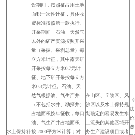
设期间，按照征占用土地
面积一次性计征，具体收
费标准按照第一款执行。
开采期间，石油、天然气
以外的矿产资源按照开采
量（采掘、采剥总量）每
立方米计征，其中露天矿
开采按每立方米0.7元计
征、地下矿开采按每立方
米0.3元计征。石油、天
然气根据油、气生产井
在山区、丘陵区、风
《
（不包括水井、勘探井）
沙区以及水土保持规
法
占地面积按年征收，每口
划确定的容易发生水
价
油、气生产井占地面积
土流失的其他区域开
费
水土保持补
按 2000平方米计算；对
办生产建设项目或者