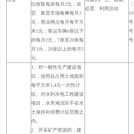
位收取每床每月2元，农
〔
处置、利用活动
贸、集贸市场每摊每月2
1
元，商业网点每月每平方
号
米1元；客运车辆6座以下
号
的每月2元，7座至20座每
号
月3元，20座以上的每月5
元。
1、对一般性生产建设项
目，按照征占用土地面积
每平方米1.4元一次性计
征。对水利水电工程建设
项目，水库淹没区不在水
土保持补偿费计征范围之
内。
2、开采矿产资源的，建