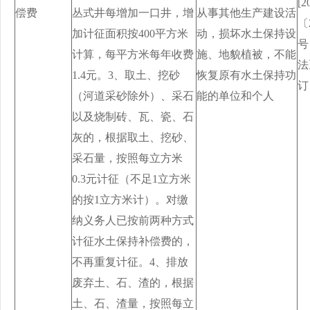
[
偿费
丛式井每增加一口井，增
从事其他生产建设活
〔
加计征面积按400平方米
动，损坏水土保持设
号
计算，每平方米每年收费
施、地貌植被，不能
法
1.4元。3、取土、挖砂
恢复原有水土保持功
订
（河道采砂除外）、采石
能的单位和个人
以及烧制砖、瓦、瓷、石
灰的，根据取土、挖砂、
采石量，按照每立方米
0.3元计征（不足1立方米
的按1立方米计）。对缴
纳义务人已按前两种方式
计征水土保持补偿费的，
不再重复计征。4、排放
废弃土、石、渣的，根据
土、石、渣量，按照每立