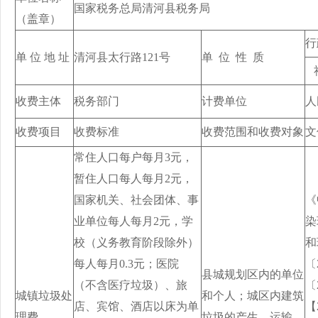
国家税务总局清河县税务局
（盖章）
行
单 位 地 址
清河县太行路121号
单 位 性 质
社
收费主体
税务部门
计费单位
人
收费项目
收费标准
收费范围和收费对象
文
常住人口每户每月3元，
暂住人口每人每月2元，
国家机关、社会团体、事
《
业单位每人每月2元，学
染
校（义务教育阶段除外）
和
每人每月0.3元；医院
〔
县城规划区内的单位
（不含医疗垃圾）、旅
〔
城镇垃圾处
和个人；城区内建筑
店、宾馆、酒店以床为单
【
理费
垃圾的产生、运输、