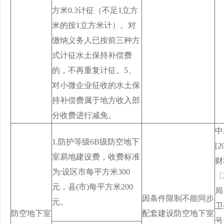
方米0.3计征（不足1立方
米的按1立方米计）。对
缴纳义务人已按前三种方
式计征水土保持补偿费
的，不再重复计征。5、
对小微企业征收的水土保
持补偿费属于地方收入部
分收费进行减免。
中
1.防护等级6B级防空地下
[
室易地建设费，收费标准
财
为:设区市每平方米300
〔
元，县(市)每平方米200
局
因条件限制不能同步
元。
卫
防空地下室
配套建设防空地下室
号