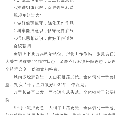
3.推进纠纷化解，促进邻里和谐
规规矩矩过大年
1.做好值班值守，强化工作作风
2.树牢廉洁意识，恪守纪律底线
3.强化思想认识，做好工作谋划
会
议
强
调
全镇上下要提高政治站位、强化工作作风、狠抓责任
大关”“过难关”的精神状态，坚决克服麻痹松懈思
想，从
全镇群众交一份满意的答卷。
风雨多经志弥坚，关山初度路尤长。全体镇村干部要
坚、扎实苦干，全力做好
2024年工作谋划。
万里长征再出发、而今迈步从头越。全体镇村干部要
阶！
船到中流浪更急、人到半山路更陡。全体镇村干部越