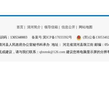
首页
|
清河简介
|
领导信箱
|
信息公开
|
网站地图
识码：1305340003
备案号:冀ICP备17033392号
(邢)公备13053402
县人民政府办公室秘书科承办 地址： 河北省清河县珠江街 邮编：054800 
见或建议，请与我们联系：
qhxmsk@126.com
建议您将电脑显示屏的分辨率调