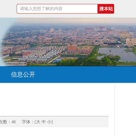
信息公开
次数：46 字体：[
大
中
小
]