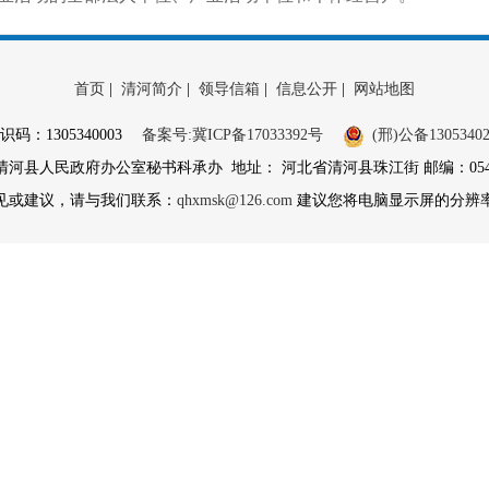
首页
|
清河简介
|
领导信箱
|
信息公开
|
网站地图
识码：1305340003
备案号:冀ICP备17033392号
(邢)公备13053402
县人民政府办公室秘书科承办 地址： 河北省清河县珠江街 邮编：054800 
见或建议，请与我们联系：
qhxmsk@126.com
建议您将电脑显示屏的分辨率调