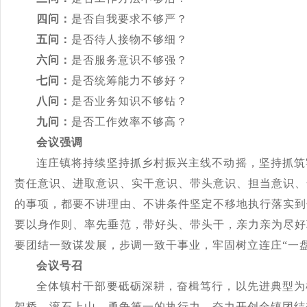
四问：
是否自我要求不够严？
五问：
是否待人接物不够细？
六问：
是否服务意识不够强？
七问：
是否统筹能力不够好？
八问：
是否业务知识不够钻？
九问：
是否工作效率不够高？
会议强调
连庄镇将持续坚持抓乡村振兴主线不动摇，坚持抓筑
责任意识、进取意识、实干意识、带头意识、担当意识、
的事项，都要不讲理由、不讲条件坚定不移地执行落实到
要以身作则、率先垂范，带好头、带头干，亲力亲为尽好
要团结一致谋发展，步调一致干事业，牢固树立连庄
“一
会议号召
全体镇村干部要砥砺深耕，奋楫笃行，以先进典型为
架桥、滚石上山、勇争第一的执行力，奋力开创全镇团结