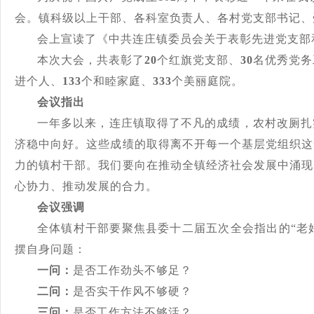
会。镇科级以上干部、各科室负责人、各村党支部书记、
会上宣读了《中共连庄镇委员会关于表彰先进党支部
本次大会，共表彰了
20
个红旗党支部、
30
名优秀党务
进个人、
133
个和睦家庭、
333
个美丽庭院。
会议指出
一年多以来，连庄镇取得了不凡的成绩，农村改厕扎
济稳中向好。这些成绩的取得离不开每一个基层党组织这
力的镇村干部。我们要向在推动全镇经济社会发展中涌现
心协力、推动发展的合力。
会议强调
全体镇村干部要聚焦县委十二届五次全会指出的
“老
摆自身问题：
一问：
是否工作劲头不够足？
二问：
是否实干作风不够硬？
三问：
是否工作方法不够活？